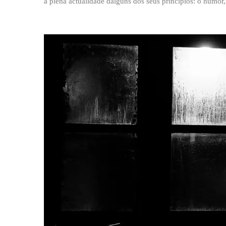
a plena actualidade dalgúns dos seus principios: o humor,