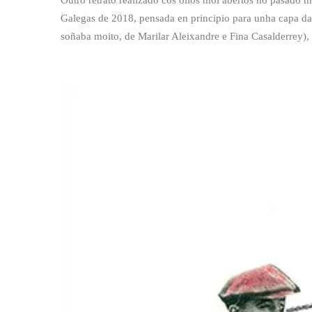
Outro retrato realizado cos ollos moi abertos no pasado 
Galegas de 2018, pensada en principio para unha capa d
soñaba moito, de Marilar Aleixandre e Fina Casalderrey)