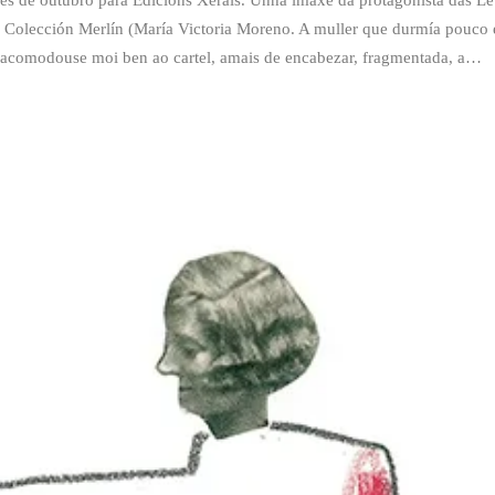
mes de outubro para Edicións Xerais. Unha imaxe da protagonista das Le
a Colección Merlín (María Victoria Moreno. A muller que durmía pouco 
, acomodouse moi ben ao cartel, amais de encabezar, fragmentada, a…