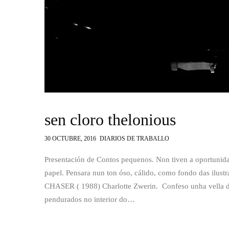
sen cloro thelonious
30 OCTUBRE, 2016
DIARIOS DE TRABALLO
Presentación de Contos pequenos. Non tiven a oportunida
papel. Pensara nun ton óso, cálido, como fondo das ilu
CHASER ( 1988) Charlotte Zwerin. Confeso unha vella d
pendurados no interior do…