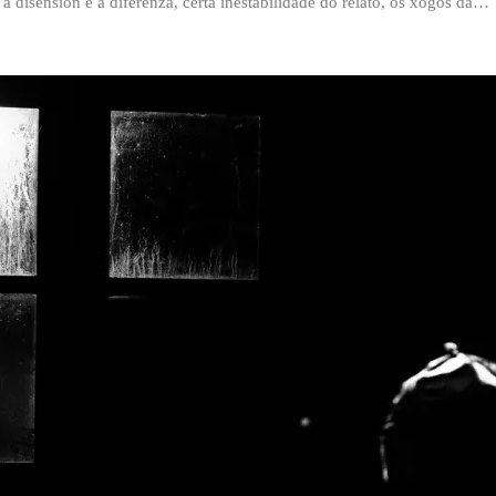
 a disensión e a diferenza, certa inestabilidade do relato, os xogos da…