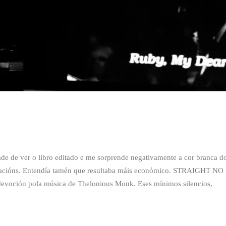
de de ver o libro editado e me sorprende negativamente a cor branca d
stracións. Entendía tamén que resultaba máis económico. STRAIGHT NO
evoción pola música de Thelonious Monk. Eses mínimos silencios,