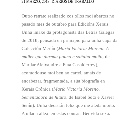
21 MARZO, 2018
DIARIOS DE TRABALLO
Outro retrato realizado cos ollos moi abertos no
pasado mes de outubro para Edicións Xerais.
Unha imaxe da protagonista das Letras Galegas
de 2018, pensada en principio para unha capa da
Colección Merlín (
María Victoria Moreno. A
muller que durmía pouco e soñaba moito
, de
Marilar Aleixandre e Fina Casalderrey),
acomodouse moi ben ao cartel, amais de
encabezar, fragmentada, a súa biografía en
Xerais Crónica (
María Victoria Moreno.
Sementadora de futuro
, de Isabel Soto e Xavier
Senín). Unha decisión feliz que me aleda moito.
A ollada allea ten estas cousas. Benvida sexa.