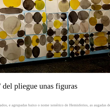
 del pliegue unas figuras
ados, e agrupadas baixo o nome xenérico de Hemisferios, as augadas d